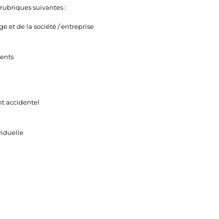
rubriques suivantes :
e et de la société / entreprise
ients
t accidentel
viduelle