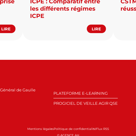
prise
ICPE : Comparatif entre
CSTMD
les différents régimes
réuss
ICPE
LIRE
LIRE
Général de Gaulle
PLATEFORME E-LEARNING
PROGICIEL DE VEILLE AGIR QSE
Mentions légales
Politique de confidentialité
Flux RSS
© AGENCE AH