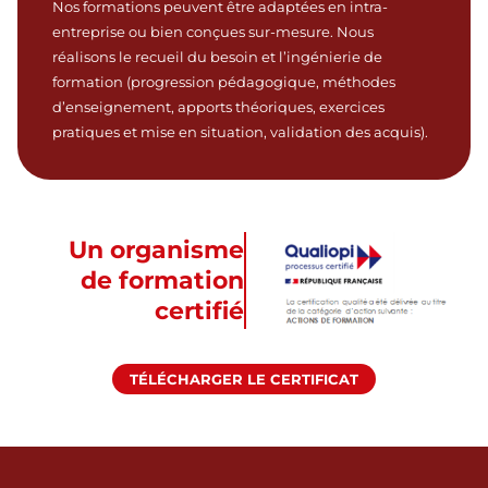
Nos formations peuvent être adaptées en intra-
entreprise ou bien conçues sur-mesure. Nous
réalisons le recueil du besoin et l’ingénierie de
formation (progression pédagogique, méthodes
d’enseignement, apports théoriques, exercices
pratiques et mise en situation, validation des acquis).
Un organisme
de formation
certifié
TÉLÉCHARGER LE CERTIFICAT