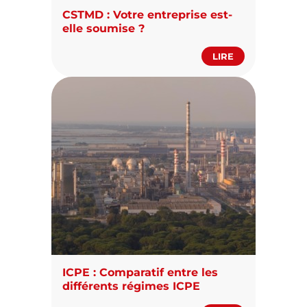
CSTMD : Votre entreprise est-
elle soumise ?
LIRE
ICPE : Comparatif entre les
différents régimes ICPE