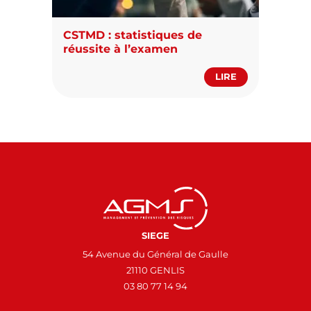
CSTMD : statistiques de
réussite à l’examen
LIRE
SIEGE
54 Avenue du Général de Gaulle
21110 GENLIS
03 80 77 14 94