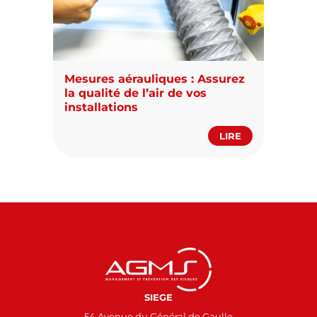
Mesures aérauliques : Assurez
la qualité de l’air de vos
installations
LIRE
SIEGE
54 Avenue du Général de Gaulle