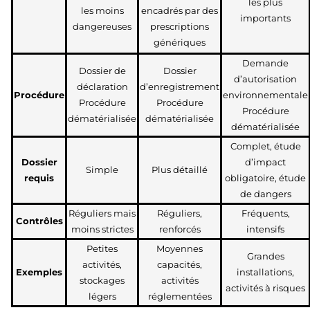
les plus
les moins
encadrés par des
importants
dangereuses
prescriptions
génériques
Demande
Dossier de
Dossier
d’autorisation
déclaration
d’enregistrement
Procédure
environnementale
Procédure
Procédure
Procédure
dématérialisée
dématérialisée
dématérialisée
Complet, étude
Dossier
d’impact
Simple
Plus détaillé
requis
obligatoire, étude
de dangers
Réguliers mais
Réguliers,
Fréquents,
Contrôles
moins strictes
renforcés
intensifs
Petites
Moyennes
Grandes
activités,
capacités,
Exemples
installations,
stockages
activités
activités à risques
légers
réglementées